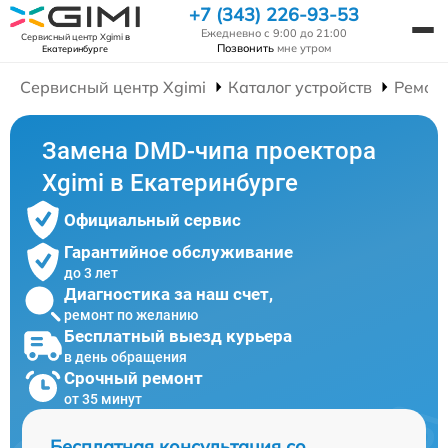
+7 (343) 226-93-53
Ежедневно с 9:00 до 21:00
Сервисный центр Xgimi
в
Позвонить
мне утром
Екатеринбурге
Сервисный центр Xgimi
Каталог устройств
Ремон
Замена DMD-чипа проектора
Xgimi в Екатеринбурге
Официальный сервис
Гарантийное обслуживание
до 3 лет
Диагностика за наш счет,
ремонт по желанию
Бесплатный выезд курьера
в день обращения
Срочный ремонт
от 35 минут
Бесплатная консультация со